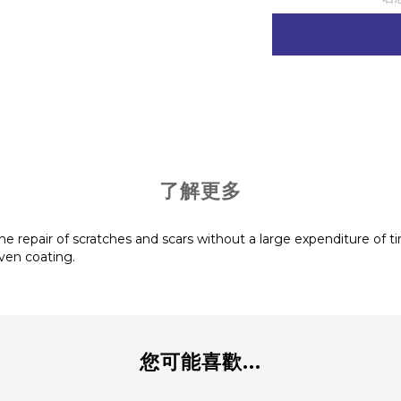
了解更多
for the repair of scratches and scars without a large expenditure of 
ven coating.
您可能喜歡...