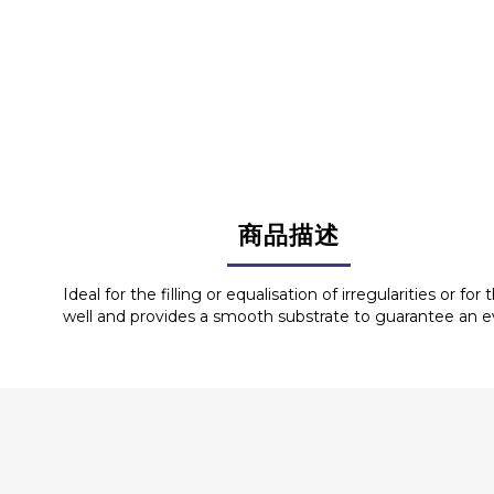
商品描述
Ideal for the filling or equalisation of irregularities or 
well and provides a smooth substrate to guarantee an e