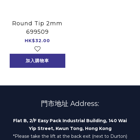
Round Tip 2mm
699509
HK$32.00
加入購物車
門市地址 Address:
Flat B, 2/F Easy Pack Industrial Building, 140 Wai
Yip Street, Kwun Tong, Hong Kong
*Please take the lift at the back exit (next to Durton)