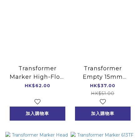
Transformer
Transformer
Marker High-Flow
Empty 15mm
tip 30mm 699017
Bundle
HK$62.00
HK$37.00
HK$51.00
加入購物車
加入購物車