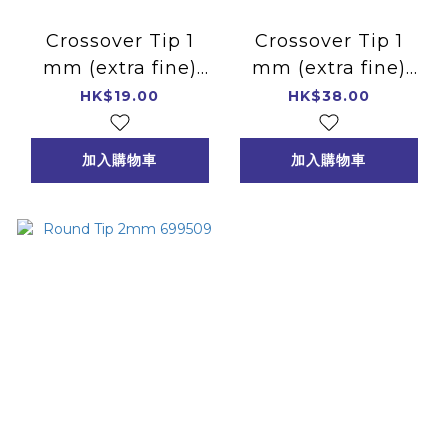
Crossover Tip 1
Crossover Tip 1
mm (extra fine)
mm (extra fine)
699030
699533
HK$19.00
HK$38.00
加入購物車
加入購物車