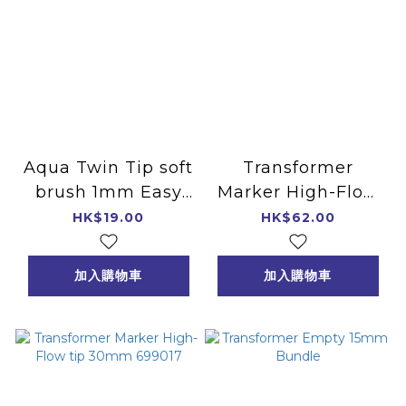
Aqua Twin Tip soft
Transformer
brush 1mm Easy
Marker High-Flow
Pack
tip 50mm 699016
HK$19.00
HK$62.00
加入購物車
加入購物車