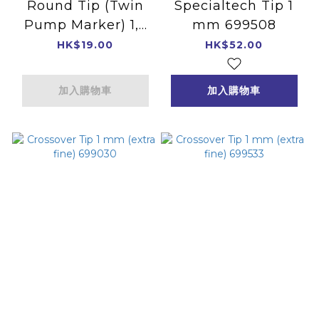
Round Tip (Twin
Specialtech Tip 1
Pump Marker) 1,5
mm 699508
mm 699038
HK$19.00
HK$52.00
加入購物車
加入購物車