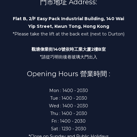
門市地址 Address:
Flat B, 2/F Easy Pack Industrial Building, 140 Wai
Yip Street, Kwun Tong, Hong Kong
*Please take the lift at the back exit (next to Durton)
觀塘偉業街140號依時工業大廈2樓B室
*請從巧明街後巷玻璃大門出入
Opening Hours 營業時間 :
Mon : 1400 - 2030
Tue : 1400 - 2030
Wed : 1400 - 2030
Thu : 1400 - 2030
Fri : 1400 - 2030
Sat : 1230 - 2030
*Close on Sunday and Public Holidays