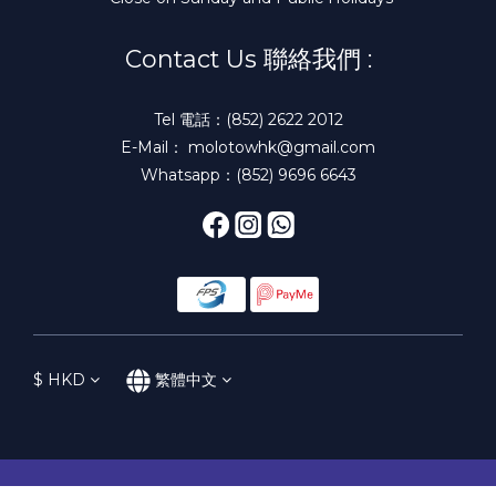
Contact Us 聯絡我們 :
Tel 電話：(852) 2622 2012
E-Mail： molotowhk@gmail.com
Whatsapp：(852) 9696 6643
$
HKD
繁體中文