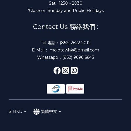
Sat : 1230 - 2030
*Close on Sunday and Public Holidays
Contact Us 聯絡我們 :
Tel 電話：(852) 2622 2012
E-Mail： molotowhk@gmail.com
Whatsapp：(852) 9696 6643
$
HKD
繁體中文