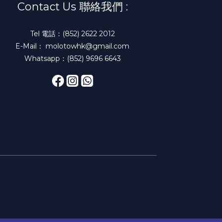
Contact Us 聯絡我們 :
Tel 電話：(852) 2622 2012
E-Mail： molotowhk@gmail.com
Whatsapp：(852) 9696 6643