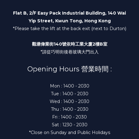
Flat B, 2/F Easy Pack Industrial Building, 140 Wai
Yip Street, Kwun Tong, Hong Kong
*Please take the lift at the back exit (next to Durton)
觀塘偉業街140號依時工業大廈2樓B室
*請從巧明街後巷玻璃大門出入
Opening Hours 營業時間 :
Mon : 1400 - 2030
Tue : 1400 - 2030
Wed : 1400 - 2030
Thu : 1400 - 2030
Fri : 1400 - 2030
Sat : 1230 - 2030
*Close on Sunday and Public Holidays