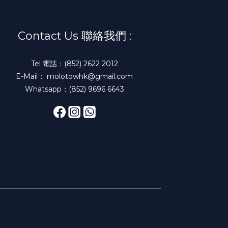
Contact Us 聯絡我們 :
Tel 電話：(852) 2622 2012
E-Mail： molotowhk@gmail.com
Whatsapp：(852) 9696 6643