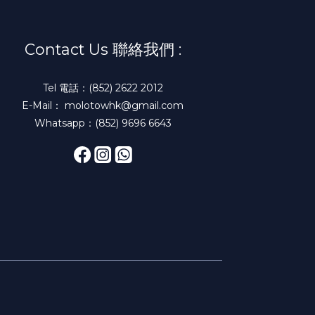
Contact Us 聯絡我們 :
Tel 電話：(852) 2622 2012
E-Mail： molotowhk@gmail.com
Whatsapp：(852) 9696 6643