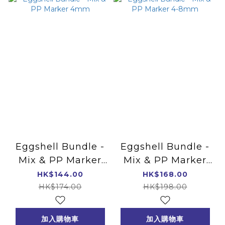
Eggshell Bundle -
Eggshell Bundle -
Mix & PP Marker
Mix & PP Marker
4mm
4-8mm
HK$144.00
HK$168.00
HK$174.00
HK$198.00
加入購物車
加入購物車