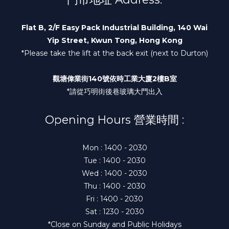
Flat B, 2/F Easy Pack Industrial Building, 140 Wai
Yip Street, Kwun Tong, Hong Kong
*Please take the lift at the back exit (next to Durton)
觀塘偉業街140號依時工業大廈2樓B室
*請從巧明街後巷玻璃大門出入
Opening Hours 營業時間 :
Mon : 1400 - 2030
Tue : 1400 - 2030
Wed : 1400 - 2030
Thu : 1400 - 2030
Fri : 1400 - 2030
Sat : 1230 - 2030
*Close on Sunday and Public Holidays