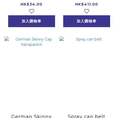
50mm standard
10pcs.
HK$34.00
HK$411.00
加入購物車
加入購物車
German Skinny
Spray can belt