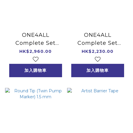
ONE4ALL
ONE4ALL
Complete Set
Complete Set
4mm 74 color
2mm 74 colors
HK$2,960.00
HK$2,230.00
shades
2mm
加入購物車
加入購物車