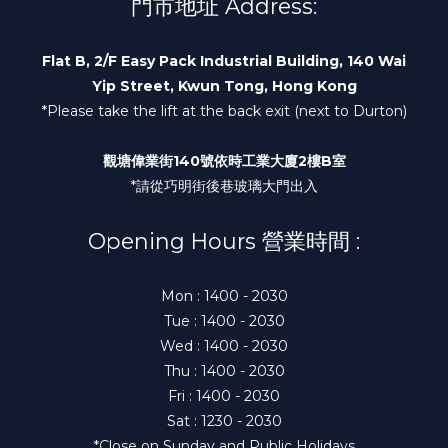
門市地址 Address:
Flat B, 2/F Easy Pack Industrial Building, 140 Wai
Yip Street, Kwun Tong, Hong Kong
*Please take the lift at the back exit (next to Durton)
觀塘偉業街140號依時工業大廈2樓B室
*請從巧明街後巷玻璃大門出入
Opening Hours 營業時間 :
Mon : 1400 - 2030
Tue : 1400 - 2030
Wed : 1400 - 2030
Thu : 1400 - 2030
Fri : 1400 - 2030
Sat : 1230 - 2030
*Close on Sunday and Public Holidays