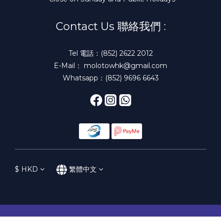
Contact Us 聯絡我們 :
Tel 電話：(852) 2622 2012
E-Mail： molotowhk@gmail.com
Whatsapp：(852) 9696 6643
$
HKD
繁體中文