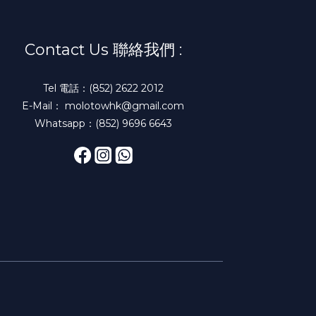
Contact Us 聯絡我們 :
Tel 電話：(852) 2622 2012
E-Mail： molotowhk@gmail.com
Whatsapp：(852) 9696 6643