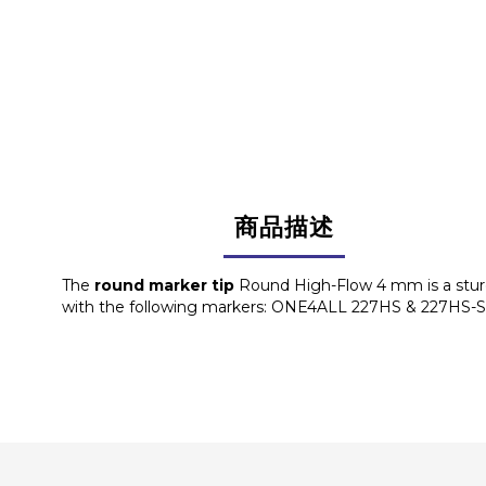
商品描述
The
round marker tip
Round High-Flow 4 mm is a stu
with the following markers: ONE4ALL 227HS & 227HS-S,