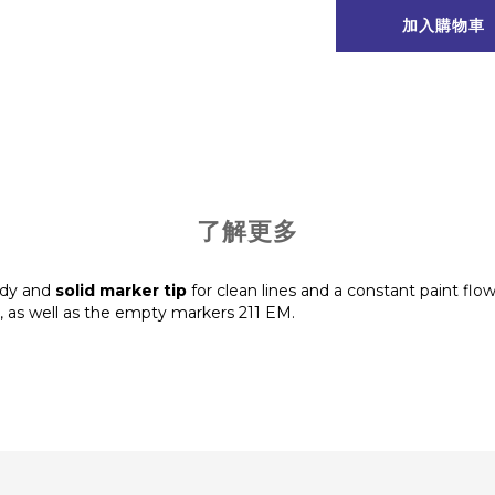
加入購物車
了解更多
rdy and
solid marker tip
for clean lines and a constant paint flow.
 as well as the empty markers 211 EM.