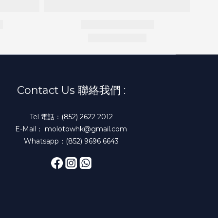
Contact Us 聯絡我們 :
Tel 電話：(852) 2622 2012
E-Mail： molotowhk@gmail.com
Whatsapp：(852) 9696 6643